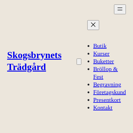
Hoppa
till
innehåll
Butik
Skogsbrynets
Kurser
Buketter
Trädgård
Bröllop &
Fest
Begravning
Företagskund
Presentkort
Kontakt