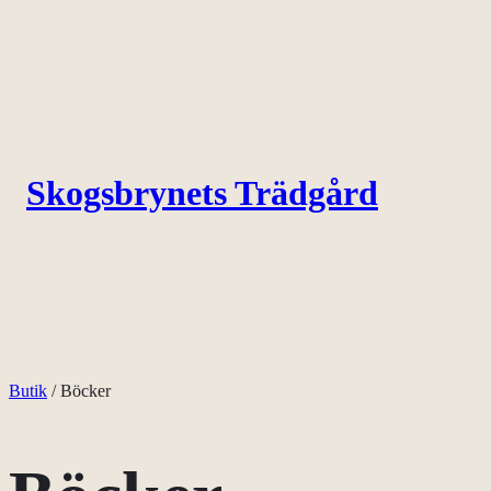
Hoppa
till
innehåll
Skogsbrynets Trädgård
Butik
/ Böcker