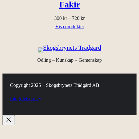
ä
Fakir
n
Prisintervall:
300
kr
–
720
kr
g
300 kr
Visa produkter
d
till
720 kr
Odling – Kunskap – Gemenskap
Copyright 2025 – Skogsbrynets Trädgård AB
Integritetspolicy