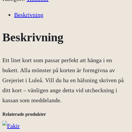
ä
l
Beskrivning
s
n
Beskrivning
i
n
Ett litet kort som passar perfekt att hänga i en
g
bukett. Alla mönster på korten är formgivna av
s
Grejeriet i Luleå. Vill du ha en hälsning skriven på
k
ditt kort – vänligen ange detta vid utcheckning i
o
kassan som meddelande.
r
t
Relaterade produkter
m