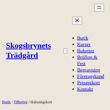
Hoppa
till
innehåll
Butik
Skogsbrynets
Kurser
Buketter
Trädgård
Bröllop &
Fest
Begravning
Företagskund
Presentkort
Kontakt
Butik
/
Tillbehör
/ Hälsningskort