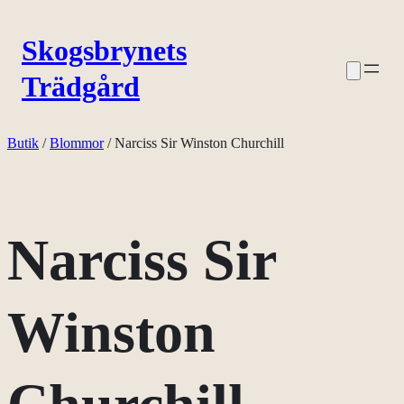
Hoppa
Skogsbrynets
till
Trädgård
innehåll
Butik
/
Blommor
/ Narciss Sir Winston Churchill
Narciss Sir
Winston