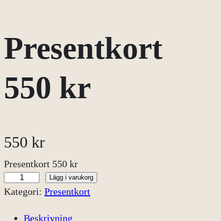
Presentkort
550 kr
550
kr
Presentkort 550 kr
Lägg i varukorg
P
Kategori:
Presentkort
r
e
Beskrivning