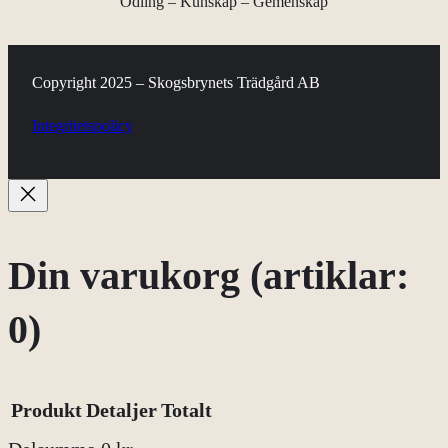
Odling – Kunskap – Gemenskap
m
ä
n
Copyright 2025 – Skogsbrynets Trädgård AB
g
Integritetspolicy
d
Din varukorg
(artiklar:
0)
Produkt
Detaljer
Totalt