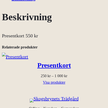
s
e
Beskrivning
n
t
Presentkort 550 kr
k
o
Relaterade produkter
r
t
Presentkort
5
Prisintervall:
250
kr
–
1 000
kr
5
250 kr
Visa produkter
0
till
k
1
000 kr
r