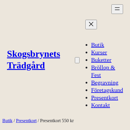
Hoppa
till
innehåll
Butik
Skogsbrynets
Kurser
Buketter
Trädgård
Bröllop &
Fest
Begravning
Företagskund
Presentkort
Kontakt
Butik
/
Presentkort
/ Presentkort 550 kr