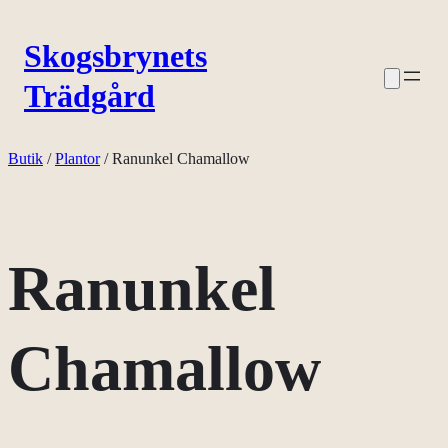
Hoppa
Skogsbrynets
till
Trädgård
innehåll
Butik
/
Plantor
/ Ranunkel Chamallow
Ranunkel
Chamallow