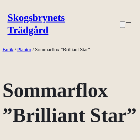
Hoppa
Skogsbrynets
till
Trädgård
innehåll
Butik
/
Plantor
/ Sommarflox ”Brilliant Star”
Sommarflox
”Brilliant Star”