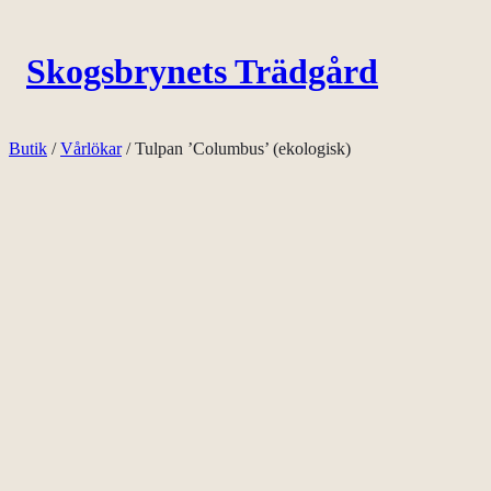
Hoppa
till
Skogsbrynets Trädgård
innehåll
Butik
/
Vårlökar
/ Tulpan ’Columbus’ (ekologisk)