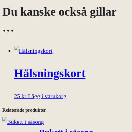
Du kanske också gillar
:
…
3
5
0
Hälsningskort
k
25
kr
Lägg i varukorg
r
Relaterade produkter
t