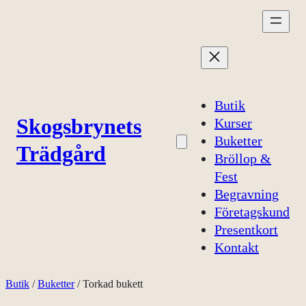
Hoppa
till
innehåll
Butik
Skogsbrynets
Kurser
Buketter
Trädgård
Bröllop &
Fest
Begravning
Företagskund
Presentkort
Kontakt
Butik
/
Buketter
/ Torkad bukett