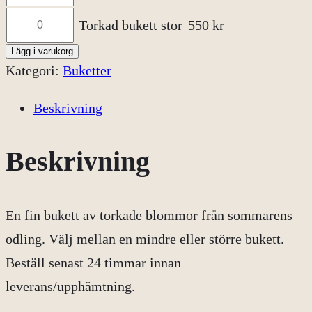
i
bukett
Torkad
Torkad bukett stor
550
kr
liten
n
bukett
mängd
Lägg i varukorg
stor
Kategori:
Buketter
t
mängd
Beskrivning
e
r
Beskrivning
v
En fin bukett av torkade blommor från sommarens
a
odling. Välj mellan en mindre eller större bukett.
Beställ senast 24 timmar innan
l
leverans/upphämtning.
l