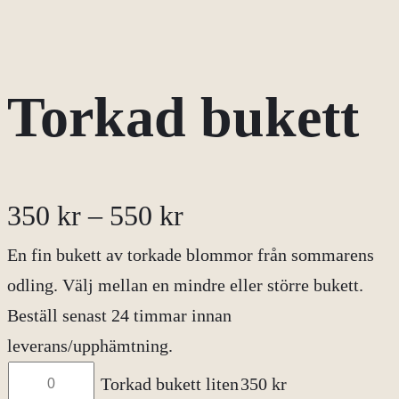
Torkad bukett
P
350
kr
–
550
kr
En fin bukett av torkade blommor från sommarens
r
odling. Välj mellan en mindre eller större bukett.
i
Beställ senast 24 timmar innan
leverans/upphämtning.
s
Torkad
Torkad bukett liten
350
kr