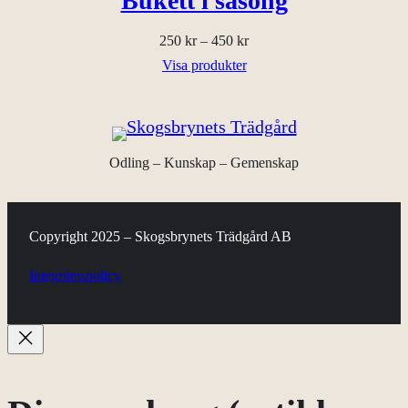
Bukett i säsong
i
Prisintervall:
250
kr
–
450
kr
250 kr
Visa produkter
l
till
450 kr
l
Odling – Kunskap – Gemenskap
5
5
Copyright 2025 – Skogsbrynets Trädgård AB
0
Integritetspolicy
k